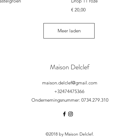
astelgroen
Drop 11 roze
Prijs
€ 20,00
Meer laden
Maison Delclef
maison.delclef@gmail.com
+32474475366
Ondernemingsnummer: 0734.279.310
©2018 by Maison Delclef.