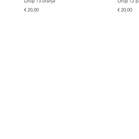
Drop 13 oranje
Drop 12 p
Prijs
Prijs
€ 20,00
€ 20,00