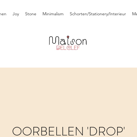
nen
Joy
Stone
Minimalism
Schorten/Stationery/Interieur
M
OORBELLEN 'DROP'