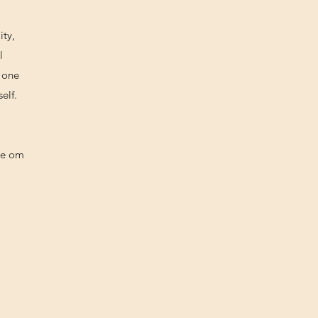
ity,
l
 one
elf.
je om