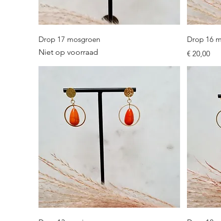
Snel overzicht
Drop 17 mosgroen
Drop 16 
Niet op voorraad
Prijs
€ 20,00
Snel overzicht