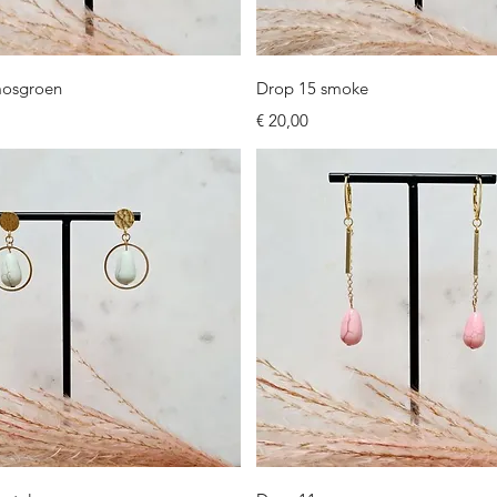
Snel overzicht
Snel overzicht
mosgroen
Drop 15 smoke
Prijs
€ 20,00
Snel overzicht
Snel overzicht