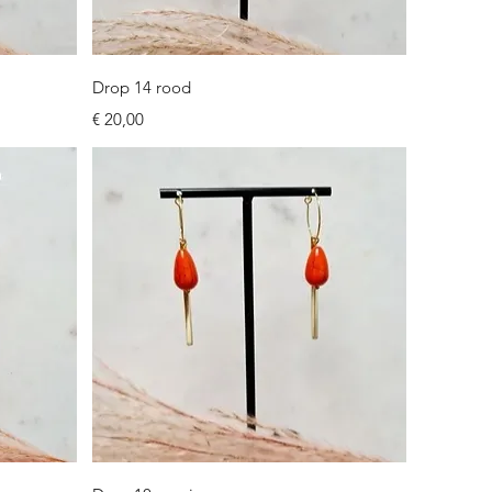
Snel overzicht
Drop 14 rood
Prijs
€ 20,00
Snel overzicht