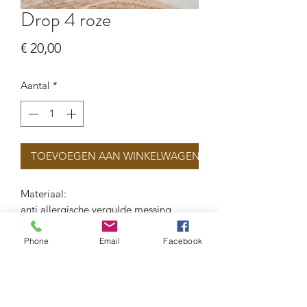
Drop 4 roze
Prijs
€ 20,00
Aantal
*
TOEVOEGEN AAN WINKELWAGEN
Materiaal:
anti allergische vergulde messing
porseleinkralen
Phone
Email
Facebook