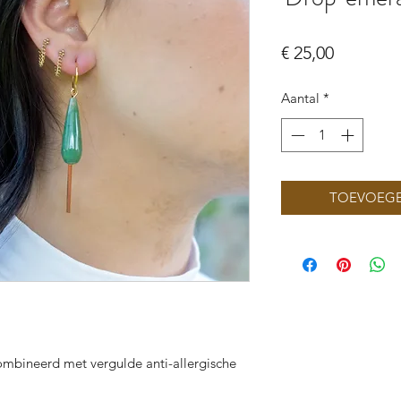
Prijs
€ 25,00
Aantal
*
TOEVOEGE
ombineerd met vergulde anti-allergische