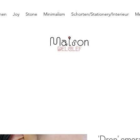
nen
Joy
Stone
Minimalism
Schorten/Stationery/Interieur
M
'Drop' emer