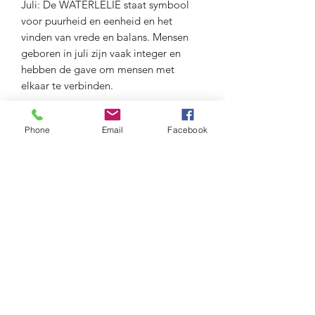
Juli: De WATERLELIE staat symbool
voor puurheid en eenheid en het
vinden van vrede en balans. Mensen
geboren in juli zijn vaak integer en
hebben de gave om mensen met
elkaar te verbinden.
Augustus : De KLAPROOS
Phone
Email
Facebook
symboliseert verbeelding en toost.
Mensen geboren in augustus hebben
een zuiver rechtvaardigheidsgevoel en
eergevoel. Ze hebben een sterke wil en
tegelijkertijd het geduld om de dingen
op de juiste manier te doen.
September: De ASTER staat voor
liefde, wijsheid, onschuld en
vertrouwen. Mensen geboren in
september zijn doorgaans geduldig en
houden van genegenheid.