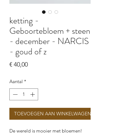
ketting -
Geboortebloem + steen
- december - NARCIS
- goud of z
Prijs
€ 40,00
Aantal
*
TOEVOEGEN AAN WINKELWAGEN
De wereld is mooier met bloemen!