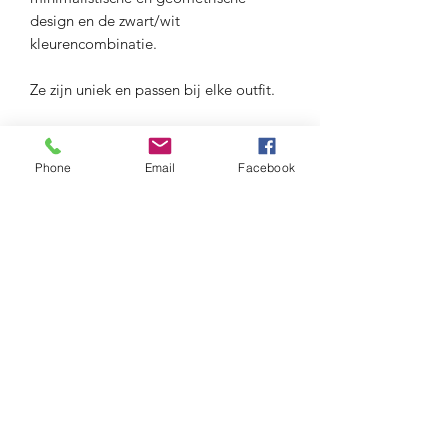
design en de zwart/wit
kleurencombinatie.
Ze zijn uniek en passen bij elke outfit.
lengte: 5 cm
Phone
Email
Facebook
Materiaal: anti-allergisch berubberd
metaal
Maison Delclef
maison.delclef@gmail.com