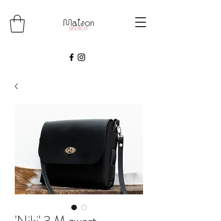
'Niki' 3 M zwart