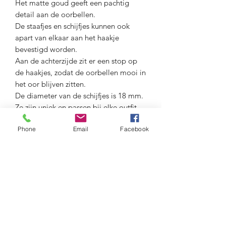
Het matte goud geeft een pachtig
detail aan de oorbellen.
De staafjes en schijfjes kunnen ook
apart van elkaar aan het haakje
bevestigd worden.
Aan de achterzijde zit er een stop op
de haakjes, zodat de oorbellen mooi in
het oor blijven zitten.
De diameter van de schijfjes is 18 mm.
Ze zijn uniek en passen bij elke outfit.
lengte: 3.3 cm
Phone
Email
Facebook
Materiaal: anti-allergisch berubberd
metaal
Ook verkrijgbaar in mat zilver.