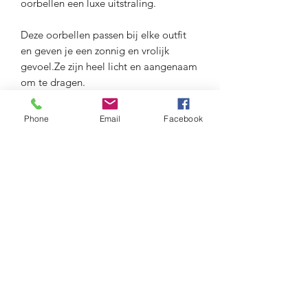
oorbellen een luxe uitstraling.
Deze oorbellen passen bij elke outfit
en geven je een zonnig en vrolijk
gevoel.Ze zijn heel licht en aangenaam
om te dragen.
materiaal :
Phone
Email
Facebook
anti allergisch verguld metaal
emaille
lengte: 8.5 cm
Maison Delclef