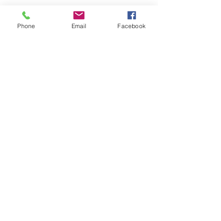
Licht en aangenaam om te dragen.
Phone
Email
Facebook
Materiaal:
anti allergisch vergulde messing
Maison Delclef
maison.delclef@gmail.com
+32474475366
Ondernemingsnummer:
0734.279.310
©2018 by Maison Delclef.