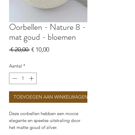
Oorbellen - Nature 8 -
mat goud - bloemen
Normale
Verkoopprijs
 € 20,00 
€ 10,00
prijs
Aantal
*
TOEVOEGEN AAN WINKELWAGEN
Deze oorbellen hebben een mooie
elegante en speelse uitstraling door
het matte goud of zilver.