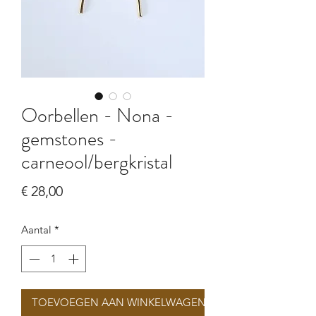
Oorbellen - Nona -
gemstones -
carneool/bergkristal
Prijs
€ 28,00
Aantal
*
TOEVOEGEN AAN WINKELWAGEN