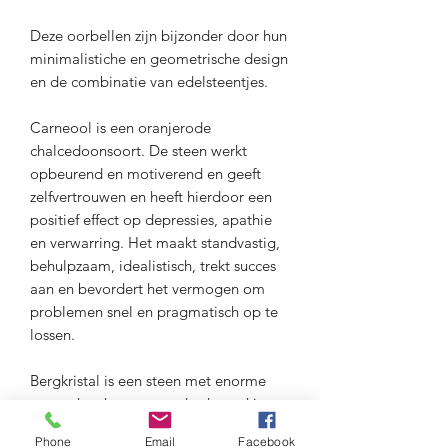
Deze oorbellen zijn bijzonder door hun
minimalistiche en geometrische design
en de combinatie van edelsteentjes.
Carneool is een oranjerode
chalcedoonsoort. De steen werkt
opbeurend en motiverend en geeft
zelfvertrouwen en heeft hierdoor een
positief effect op depressies, apathie
en verwarring. Het maakt standvastig,
behulpzaam, idealistisch, trekt succes
aan en bevordert het vermogen om
problemen snel en pragmatisch op te
lossen.
Bergkristal is een steen met enorme
geneeskracht en versterkt de werking
van andere stenen. Mentaal bevordert
Phone
Email
Facebook