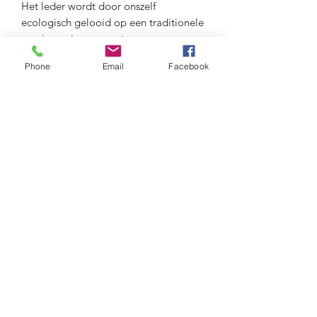
Het leder wordt door onszelf
ecologisch gelooid op een traditionele
manier en is zero waste.
Het leder wordt gekenmerkt door de
Phone
Email
Facebook
prachtige structuur en wordt natuurlijk
gekleurd.
Anti allergisch.
Maison Delclef
maison.delclef@gmail.com
+32474475366
Ondernemingsnummer:
0734.279.310