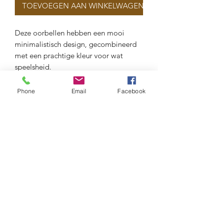
TOEVOEGEN AAN WINKELWAGEN
Deze oorbellen hebben een mooi
minimalistisch design, gecombineerd
met een prachtige kleur voor wat
speelsheid.
Dit zijn oorbellen die klasse uitstralen,
en waar je ook blij van wordt.
Phone
Email
Facebook
Lengte: 6.5 cm
Materiaal : anti-allergisch verguld
metaal
Maison Delclef