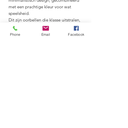
minimalistisch design, gecombineerd
met een prachtige kleur voor wat
speelsheid.
Dit zijn oorbellen die klasse uitstralen,
en waar je ook blij van wordt.
Phone
Email
Facebook
Lengte: 6.5 cm
Materiaal : anti-allergisch verguld
metaal
Maison Delclef
maison.delclef@gmail.com
+32474475366