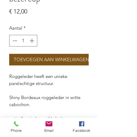
Prijs
€ 12,00
Aantal
*
TOEVOEGEN AAN WINKELWAGEN
Roggeleder heeft een unieke
parelachtige structuur.
Shiny Bordeaux roggeleder in witte
cabochon.
anti-allergisch en nikkelvrij.
Phone
Email
Facebook
Diameter: 10 mm