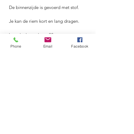
De binnenzijde is gevoerd met stof.
Je kan de riem kort en lang dragen.
breedte bovenkant: 23 cm
breedte op breedste stuk: 30 cm
Phone
Email
Facebook
hoogte: 23 cm
Maison Delclef
maison.delclef@gmail.com