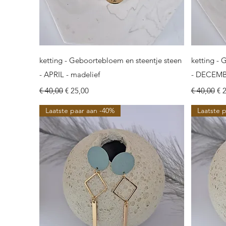
Snel overzicht
ketting - Geboortebloem en steentje steen
ketting - 
- APRIL - madelief
- DECEMBE
Normale prijs
Verkoopprijs
Normale pr
Ve
€ 40,00
€ 25,00
€ 40,00
€ 
Laatste paar aan -40%
Laatste 