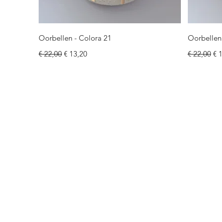
Snel overzicht
Oorbellen - Colora 21
Oorbellen
Normale prijs
Verkoopprijs
Normale pr
Ve
€ 22,00
€ 13,20
€ 22,00
€ 