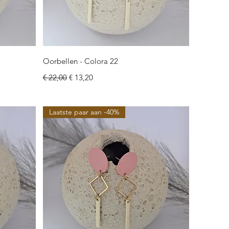
Snel overzicht
Oorbellen - Colora 22
Normale prijs
Verkoopprijs
€ 22,00
€ 13,20
Laatste paar aan -40%