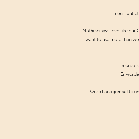
In our 'outle
Nothing says love like our 
want to use more than wor
In onze '
Er worde
Onze handgemaakte one-o