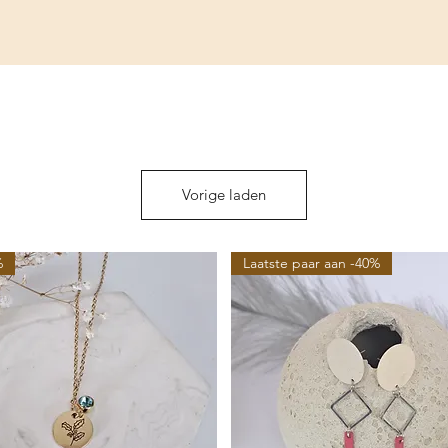
Vorige laden
%
Laatste paar aan -40%