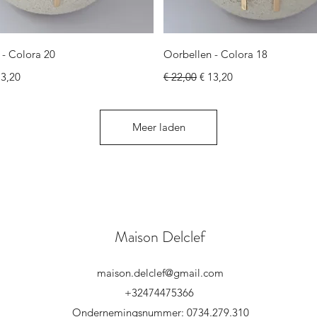
Snel overzicht
Snel overzicht
 - Colora 20
Oorbellen - Colora 18
ijs
rkoopprijs
Normale prijs
Verkoopprijs
13,20
€ 22,00
€ 13,20
Meer laden
Maison Delclef
maison.delclef@gmail.com
+32474475366
Ondernemingsnummer: 0734.279.310