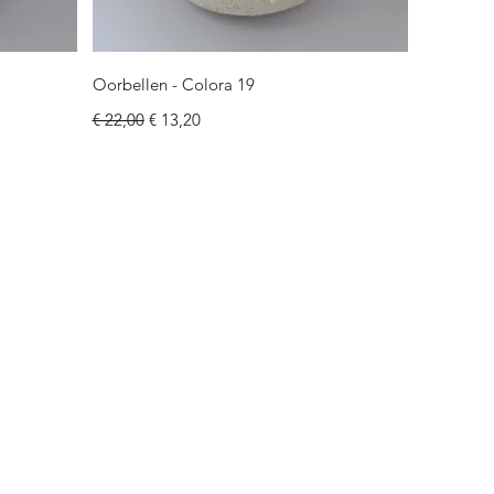
Snel overzicht
Oorbellen - Colora 19
Normale prijs
Verkoopprijs
€ 22,00
€ 13,20