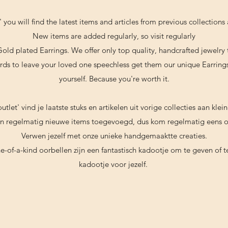
t' you will find the latest items and articles from previous collections 
New items are added regularly, so visit regularly
Gold plated Earrings. We offer only top quality, handcrafted jewelr
ds to leave your loved one speechless get them our unique Earrings.
yourself. Because you're worth it.
outlet' vind je laatste stuks en artikelen uit vorige collecties aan kleine
n regelmatig nieuwe items toegevoegd, dus kom regelmatig eens 
Verwen jezelf met onze unieke handgemaaktte creaties.
f-a-kind oorbellen zijn een fantastisch kadootje om te geven of t
kadootje voor jezelf.