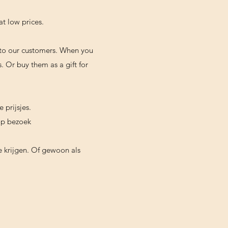
at low prices.
y to our customers. When you
 Or buy them as a gift for
 prijsjes.
op bezoek
e krijgen. Of gewoon als