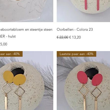
Snel overzicht
Snel overzicht
Geboortebloem en steentje steen
Oorbellen - Colora 23
R - hulst
Normale prijs
Verkoopprijs
€ 22,00
€ 13,20
ijs
rkoopprijs
25,00
paar aan -40%
Laatste paar aan -40%